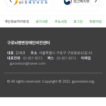
개인정보처리방침
공지사항
주요사업
로그인
회원가입
구로뇌병변장애인비전센터
대표
김애경
주소
서울특별시 구로구 구로동로42길 43
대표전화
02-857-8572
팩스
02-857-8573
이메일
gurovision@naver.com
© All rights reserved. Copyright © 2022. gurovision.org.