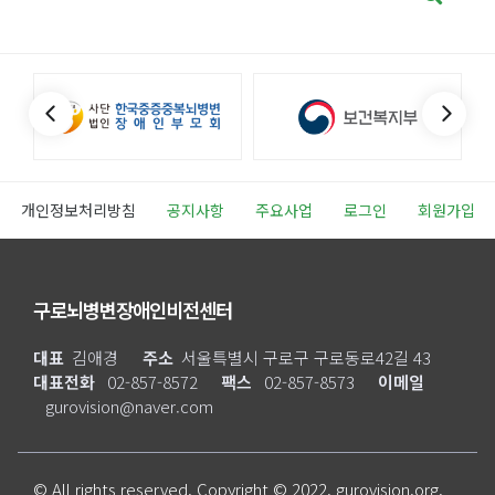
개인정보처리방침
공지사항
주요사업
로그인
회원가입
구로뇌병변장애인비전센터
대표
김애경
주소
서울특별시 구로구 구로동로42길 43
대표전화
02-857-8572
팩스
02-857-8573
이메일
gurovision@naver.com
© All rights reserved. Copyright © 2022. gurovision.org.