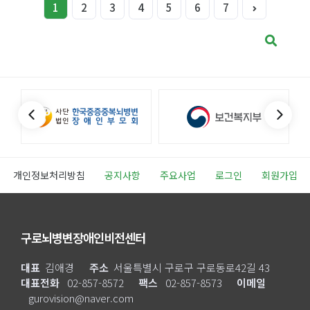
1
2
3
4
5
6
7
개인정보처리방침
공지사항
주요사업
로그인
회원가입
구로뇌병변장애인비전센터
대표
김애경
주소
서울특별시 구로구 구로동로42길 43
대표전화
02-857-8572
팩스
02-857-8573
이메일
gurovision@naver.com