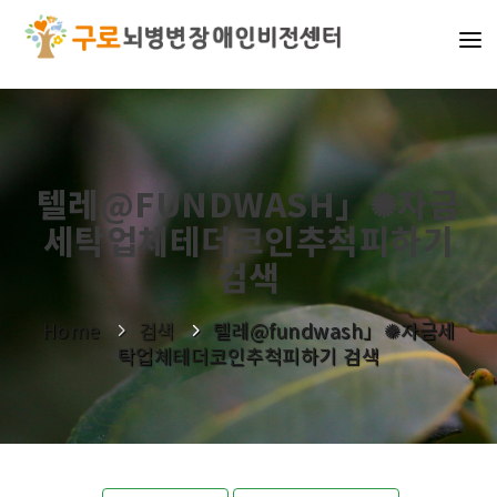
기관소개
사업소개
텔레@FUNDWASH」✺자금
알림마당
세탁업체테더코인추척피하기
나눔활동
검색
Home
검색
텔레@fundwash」✺자금세
탁업체테더코인추척피하기 검색