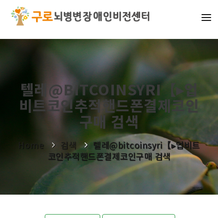
기관소개
사업소개
텔레@BITCOINSYRI【▸업
알림마당
비트코인추적핸드폰결제코인
나눔활동
구매 검색
Home
검색
텔레@bitcoinsyri【▸업비트
코인추적핸드폰결제코인구매 검색