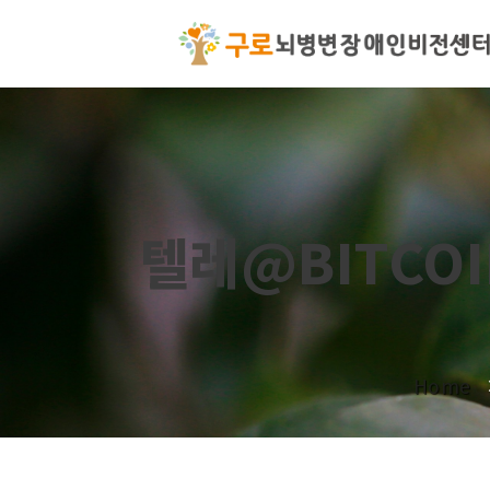
텔레@BITCO
Home