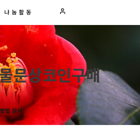
나눔활동
인선물문상코인구매
매방법 검색