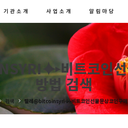
기관소개
사업소개
알림마당
INSYRI⯌▸비트코
방법 검색
검색
텔레@bitcoinsyri⯌▸비트코인선물문상코인구