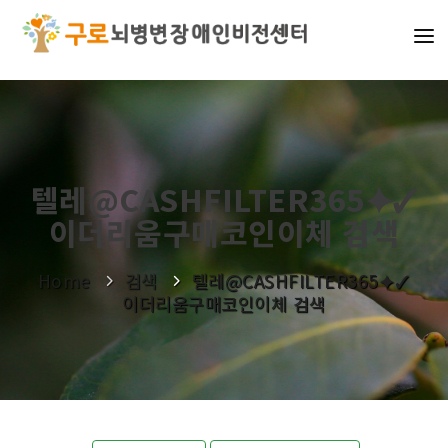
기관소개
사업소개
알림마당
텔레@CASHFILTER365⯌✓
이더리움구매코인이체 검색
나눔활동
Home
검색
텔레@CASHFILTER365⯌✓
이더리움구매코인이체 검색