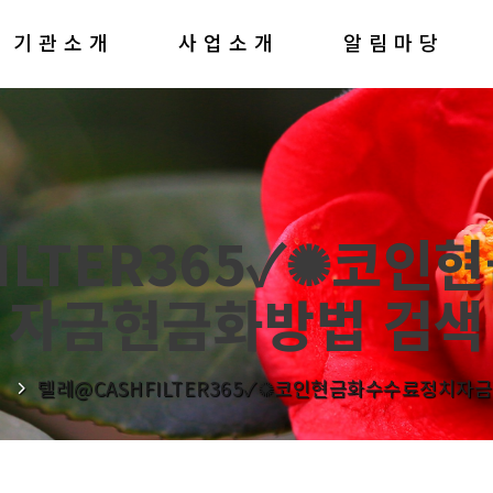
기관소개
사업소개
알림마당
ILTER365✓✺코
자금현금화방법 검색
텔레@CASHFILTER365✓✺코인현금화수수료정치자