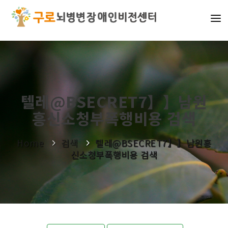
기관소개
사업소개
알림마당
텔레@BSECRET7】】남원
흥신소청부폭행비용 검색
나눔활동
Home
검색
텔레@BSECRET7】】남원흥
신소청부폭행비용 검색