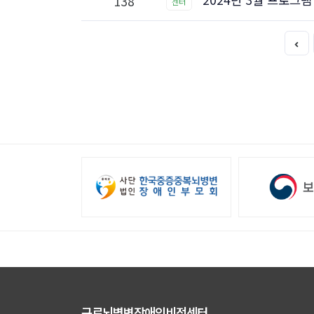
138
센터
구로뇌병변장애인비전센터