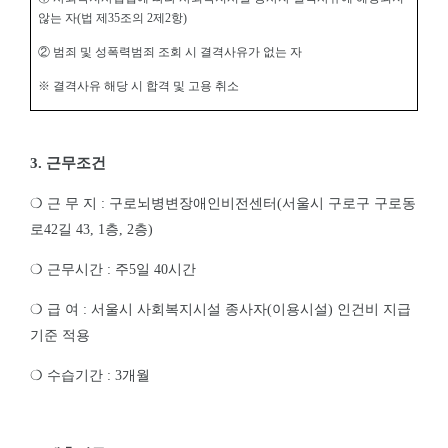
않는 자
(
법 제
35
조의
2
제
2
항
)
②
범죄 및 성폭력범죄 조회 시 결격사유가 없는 자
※
결격사유 해당 시 합격 및 고용 취소
3.
근무조건
❍
근 무 지
:
구로뇌병변장애인비전센터
(
서울시 구로구 구로동
로
42
길
43, 1
층
, 2
층
)
❍
근무시간
:
주
5
일
40
시간
❍
급 여
:
서울시 사회복지시설 종사자
(
이용시설
)
인건비 지급
기준 적용
❍
수습기간
: 3
개월