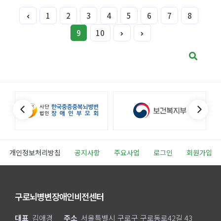
1
2
3
4
5
6
7
8
9
10
개인정보처리방침
공지사항
주요사업
로그인
회원가입
구로뇌병변장애인비전센터
대표
김애경
주소
서울특별시 구로구 구로동로42길 43