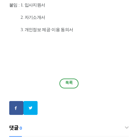
붙임
: 1.
입사지원서
붙임
:
2.
자기소개서
붙임
:
3.
개인정보 제공
·
이용 동의서
목록
목록
댓글
0