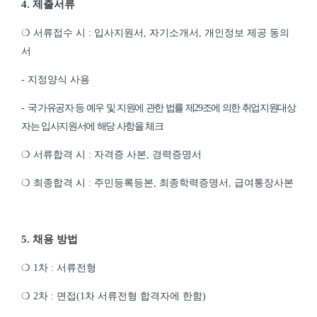
4.
제출서류
❍
서류접수 시
:
입사지원서
,
자기소개서
,
개인정보 제공 동의
서
-
지정양식 사용
-
국
가유공자 등 예우 및 지원에 관한 법률 제
29
조에 의한 취업지원대상
자는 입사지원서에 해당 사항을 체크
❍
서류합격 시
:
자격증 사본
,
경력증명서
❍
최종합격 시
:
주민등록등본
,
최종학력증명서
,
급여통장사본
5.
채용 방법
❍
1
차
:
서류전형
❍
2
차
:
면접
(1
차 서류전형 합격자에 한함
)