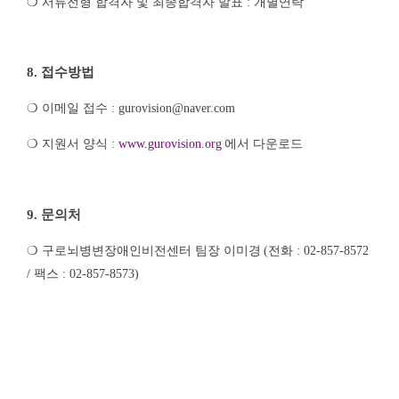
❍
서류전형 합격자 및 최종합격자 발표
:
개별연락
8.
접수방법
❍
이메일 접수
:
gurovision
@naver.com
❍
지원서 양식
:
www.gurovision.org
에서 다운로드
9.
문의처
❍
구로뇌병변장애인비전센터 팀장 이미경
(
전화
: 02-857-8572
/
팩스
: 02-857-8573)