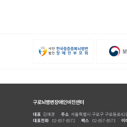
구로뇌병변장애인비전센터
대표
김애경
주소
서울특별시 구로구 구로동로42길
대표전화
02-857-8572
팩스
02-857-8573
이