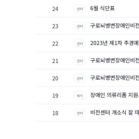
6월 식단표
24
센터
구로뇌병변장애인비전
23
센터
2023년 제1차 추경
22
센터
구로뇌병변장애인비전
21
센터
구로뇌병변장애인비전센
20
센터
장애인 의류리폼 지원
19
복지
비전센터 개소식 잘 
18
센터