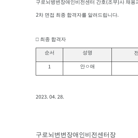
(
)
구로뇌병변장애인비전센터 간호
조무
사 채용
2
.
차 면접 최종 합격자를 알려드립니다
□
최종 합격자
순서
성명
1
안ㅇ애
2023. 04. 28.
구로뇌변변장애인비전센터장