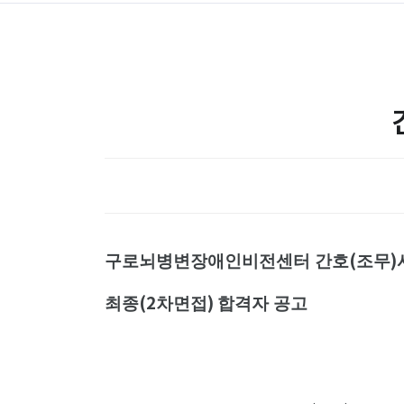
(
)
구로뇌병변장애인비전센터 간호
조무
(2
)
최종
차면접
합격자 공고