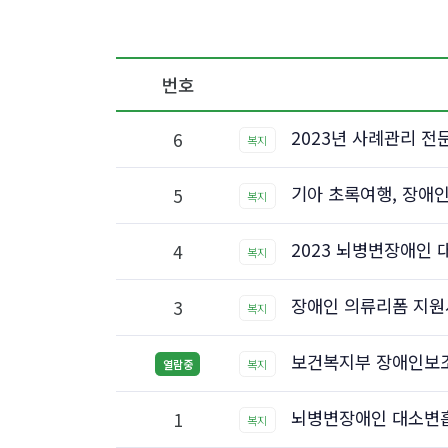
번호
2023년 사례관리 전
6
복지
기아 초록여행, 장애인
5
복지
2023 뇌병변장애인
4
복지
장애인 의류리폼 지원
3
복지
보건복지부 장애인보
열람중
복지
뇌병변장애인 대소변
1
복지