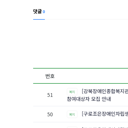
댓글
0
번호
[강북장애인종합복지관
복지
51
참여대상자 모집 안내
[구로조은장애인자립생활
50
복지