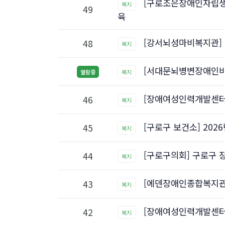
[구로조은장애인자립생활
복지
49
육
[강서뇌성마비복지관]
48
복지
[서대문뇌병변장애인비
열람중
복지
[장애여성인력개발센터]
46
복지
[구로구 보건소] 202
45
복지
[구로구의회] 구로구 
44
복지
[에덴장애인종합복지관
43
복지
[장애여성인력개발센터
42
복지