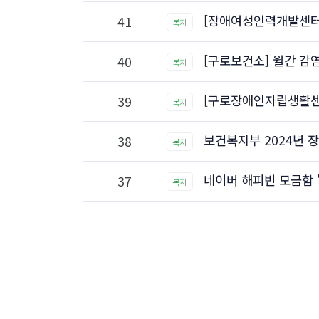
[장애여성인력개발센터
41
복지
[구로보건소] 월간 감염
40
복지
[구로장애인자립생활센터
39
복지
보건복지부 2024년 
38
복지
네이버 해피빈 모금함 
37
복지