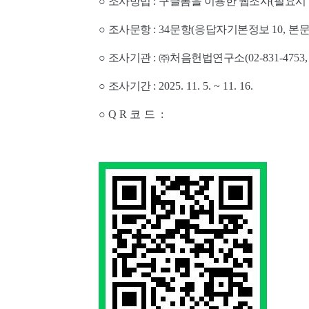
○
조사방법
:
구글폼을 이용한 웹조사
(
필요시
○
조사문항
: 34
문항
(
응답자기본정보
10,
본
○
조사기관
:
㈜
처음헌법연구소
(02-831-4753
○
조사기간
: 2025. 11. 5. ~ 11. 16.
○
QR
코드
: