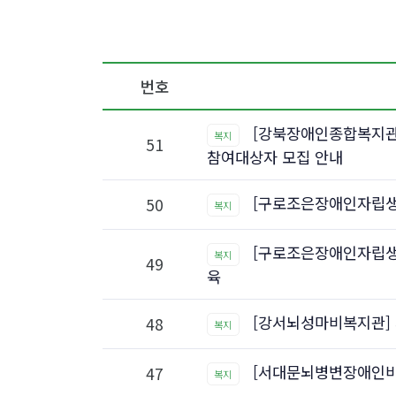
번호
[강북장애인종합복지관
복지
51
참여대상자 모집 안내
[구로조은장애인자립생활
50
복지
[구로조은장애인자립생활
복지
49
육
[강서뇌성마비복지관]
48
복지
[서대문뇌병변장애인비
47
복지