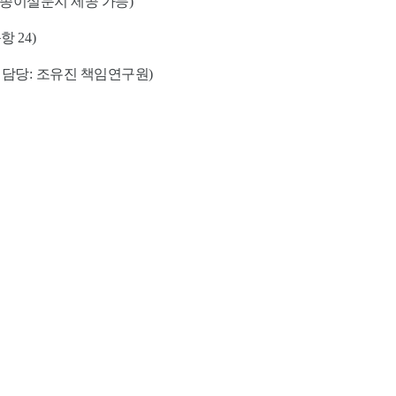
 종이설문지 제공 가능
)
문항
24)
,
담당
:
조유진 책임연구원
)