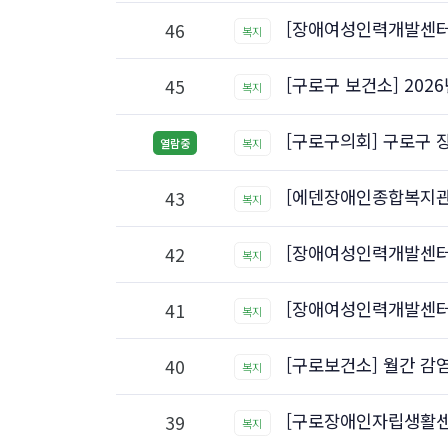
[장애여성인력개발센터]
46
복지
[구로구 보건소] 202
45
복지
[구로구의회] 구로구 
열람중
복지
[에덴장애인종합복지관
43
복지
[장애여성인력개발센터
42
복지
[장애여성인력개발센터
41
복지
[구로보건소] 월간 감염
40
복지
[구로장애인자립생활센터
39
복지