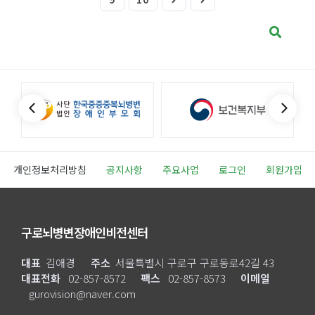
개인정보처리방침
공지사항
주요사업
로그인
회원가입
구로뇌병변장애인비전센터
대표
김애경
주소
서울특별시 구로구 구로동로42길 43
대표전화
02-857-8572
팩스
02-857-8573
이메일
gurovision@naver.com