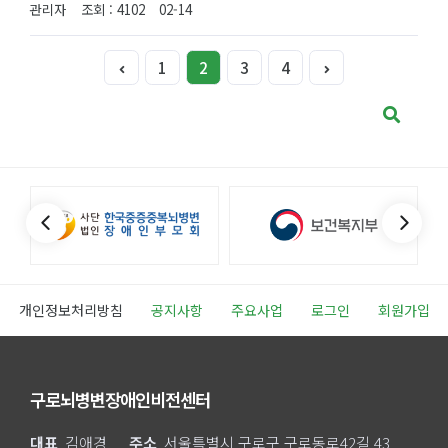
관리자
조회 : 4102
02-14
1
2
3
4
개인정보처리방침
공지사항
주요사업
로그인
회원가입
구로뇌병변장애인비전센터
대표
김애경
주소
서울특별시 구로구 구로동로42길 43