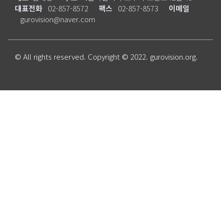
대표전화
02-857-8572
팩스
02-857-8573
이메일
gurovision@naver.com
© All rights reserved. Copyright © 2022. gurovision.org.