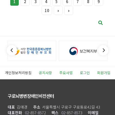
1
2
3
4
5
6
7
8
9
10
개인정보처리방침
공지사항
주요사업
로그인
회원가입
구로뇌병변장애인비전센터
대표
김애경
주소
서울특별시 구로구 구로동로42길 43
대표전화
02-857-8572
팩스
02-857-8573
이메일